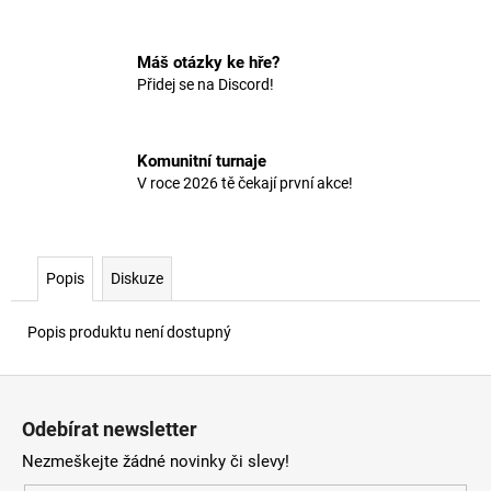
č
u
j
Máš otázky ke hře?
e
Přidej se na Discord!
m
e
Komunitní turnaje
V roce 2026 tě čekají první akce!
Popis
Diskuze
Popis produktu není dostupný
Z
á
Odebírat newsletter
p
Nezmeškejte žádné novinky či slevy!
a