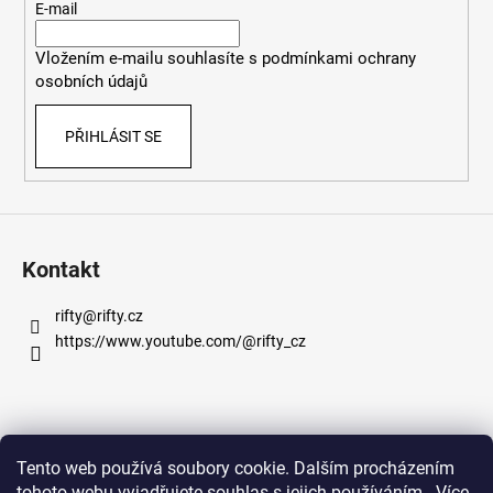
t
E-mail
í
Vložením e-mailu souhlasíte s
podmínkami ochrany
osobních údajů
PŘIHLÁSIT SE
Kontakt
rifty
@
rifty.cz
https://www.youtube.com/@rifty_cz
Informace pro vás
Tento web používá soubory cookie. Dalším procházením
tohoto webu vyjadřujete souhlas s jejich používáním.. Více