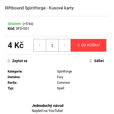
a
Riftbound Spiritforge - Kusové karty
j
í
Skladem
(>5 ks)
t
Kód:
SFD-001
?
4 Kč
DO KOŠÍKU
Měrná
cena:
HLEDAT
Zeptat se
Sdílet
Kategorie
:
Spiritforge
Doména
:
Fury
D
Rarita
:
Common
o
Typ
:
Spell
p
o
r
Jednoduchý návod
u
Najdeš na YouTube!