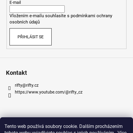
t
E-mail
í
Vložením e-mailu souhlasíte s
podmínkami ochrany
osobních údajů
PŘIHLÁSIT SE
Kontakt
rifty
@
rifty.cz
https://www.youtube.com/@rifty_cz
Informace pro vás
Tento web používá soubory cookie. Dalším procházením
tohoto webu vyjadřujete souhlas s jejich používáním.. Více