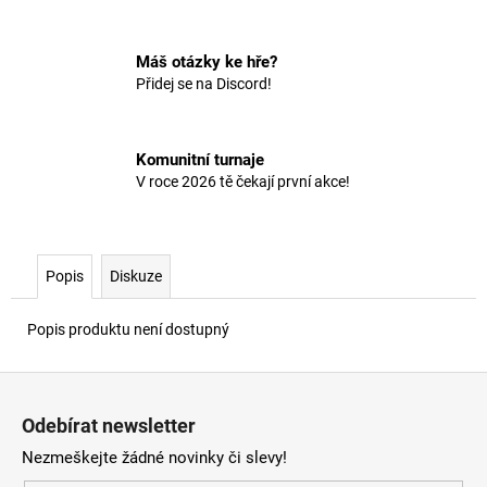
č
u
j
Máš otázky ke hře?
e
Přidej se na Discord!
m
e
Komunitní turnaje
V roce 2026 tě čekají první akce!
Popis
Diskuze
Popis produktu není dostupný
Z
á
Odebírat newsletter
p
Nezmeškejte žádné novinky či slevy!
a