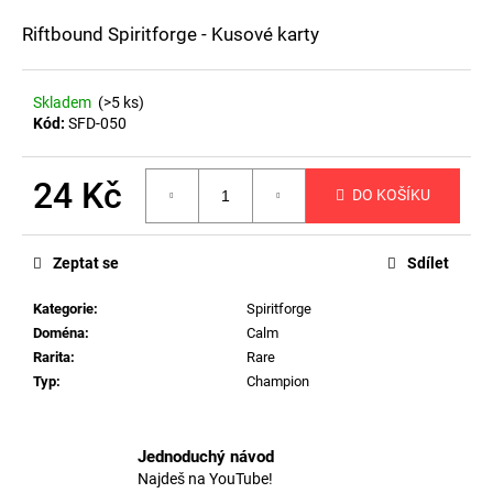
a
Riftbound Spiritforge - Kusové karty
j
í
Skladem
(>5 ks)
t
Kód:
SFD-050
?
24 Kč
DO KOŠÍKU
Měrná
cena:
HLEDAT
Zeptat se
Sdílet
Kategorie
:
Spiritforge
Doména
:
Calm
D
Rarita
:
Rare
o
Typ
:
Champion
p
o
r
Jednoduchý návod
u
Najdeš na YouTube!