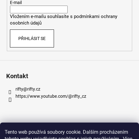
t
E-mail
í
Vložením e-mailu souhlasíte s
podmínkami ochrany
osobních údajů
PŘIHLÁSIT SE
Kontakt
rifty
@
rifty.cz
https://www.youtube.com/@rifty_cz
Informace pro vás
Tento web používá soubory cookie. Dalším procházením
tohoto webu vyjadřujete souhlas s jejich používáním.. Více