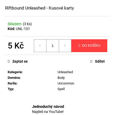
a
Riftbound Unleashed - Kusové karty
j
í
Skladem
(3 ks)
t
Kód:
UNL-101
?
5 Kč
DO KOŠÍKU
Měrná
cena:
HLEDAT
Zeptat se
Sdílet
Kategorie
:
Unleashed
Doména
:
Body
D
Rarita
:
Uncommon
o
Typ
:
Spell
p
o
r
Jednoduchý návod
u
Najdeš na YouTube!