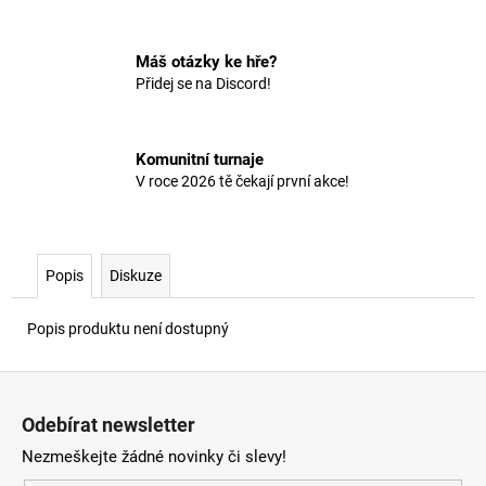
č
u
j
Máš otázky ke hře?
e
Přidej se na Discord!
m
e
Komunitní turnaje
V roce 2026 tě čekají první akce!
Popis
Diskuze
Popis produktu není dostupný
Z
á
Odebírat newsletter
p
Nezmeškejte žádné novinky či slevy!
a