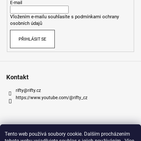
t
E-mail
í
Vložením e-mailu souhlasíte s
podmínkami ochrany
osobních údajů
PŘIHLÁSIT SE
Kontakt
rifty
@
rifty.cz
https://www.youtube.com/@rifty_cz
Informace pro vás
Tento web používá soubory cookie. Dalším procházením
tohoto webu vyjadřujete souhlas s jejich používáním.. Více