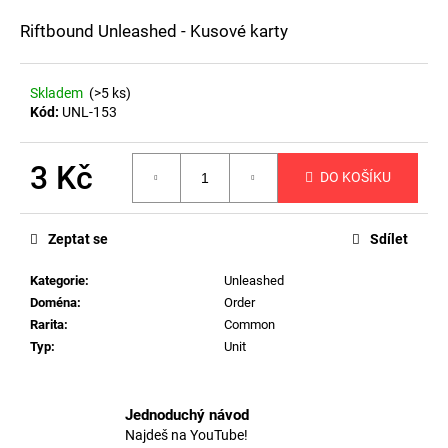
a
Riftbound Unleashed - Kusové karty
j
í
Skladem
(>5 ks)
t
Kód:
UNL-153
?
3 Kč
DO KOŠÍKU
Měrná
cena:
HLEDAT
Zeptat se
Sdílet
Kategorie
:
Unleashed
Doména
:
Order
D
Rarita
:
Common
o
Typ
:
Unit
p
o
r
Jednoduchý návod
u
Najdeš na YouTube!