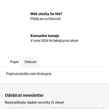
č
u
j
Máš otázky ke hře?
e
Přidej se na Discord!
m
e
Komunitní turnaje
V roce 2026 tě čekají první akce!
Popis
Diskuze
Popis produktu není dostupný
Z
á
Odebírat newsletter
p
Nezmeškejte žádné novinky či slevy!
a