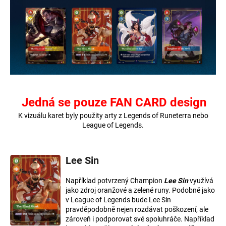
a
j
í
t
?
Jedná se pouze FAN CARD design
K vizuálu karet byly použity arty z Legends of Runeterra nebo
HLEDAT
League of Legends.
Lee Sin
D
o
Například potvrzený Champion
Lee Sin
v
yužívá
p
jako zdroj
oranžové
a
zelené runy
. Podobně jako
o
v League of Legends bude Lee Sin
r
pravděpodobně nejen rozdávat poškození, ale
u
zároveň i podporovat své spoluhráče. Například