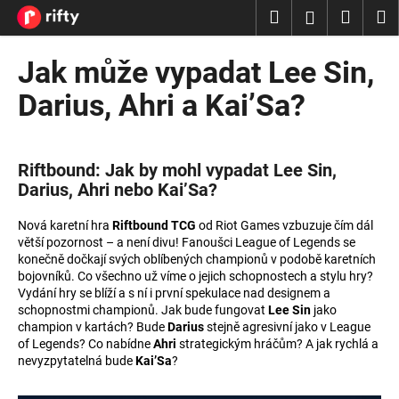
K
Přejít
Hledat
Nákup
M
Přihlášení
na
o
obsah
Zpět
Zpět
košík
š
Jak může vypadat Lee Sin,
í
C
Darius, Ahri a Kai’Sa?
k
o
p
o
Riftbound: Jak by mohl vypadat Lee Sin,
t
Darius, Ahri nebo Kai’Sa?
ř
Nová karetní hra
Riftbound TCG
od Riot Games vzbuzuje čím dál
e
větší pozornost – a není divu! Fanoušci League of Legends se
b
konečně dočkají svých oblíbených championů v podobě karetních
bojovníků. Co všechno už víme o jejich schopnostech a stylu hry?
u
Vydání hry se blíží a s ní i první spekulace nad designem a
j
schopnostmi championů. Jak bude fungovat
Lee Sin
jako
e
champion v kartách? Bude
Darius
stejně agresivní jako v League
of Legends? Co nabídne
Ahri
strategickým hráčům? A jak rychlá a
t
nevyzpytatelná bude
Kai’Sa
?
e
n