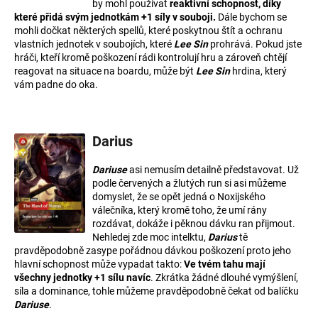
č
by mohl používat
reaktivní schopnost
, díky
u
které přidá svým jednotkám +1 síly v souboji.
Dále bychom se
mohli dočkat některých spellů, které poskytnou štít a ochranu
j
vlastních jednotek v soubojích, kte
ré
Lee Sin
prohrává. Pokud jste
e
hráči, kteří kromě poškození rádi kontrolují hru a zároveň chtějí
m
reagovat na situace na boardu, může být
Lee Sin
hrdina, který
e
vám padne do oka.
Darius
Dariuse
asi n
emusím detailně představovat. Už
podle
červených
a
žlutých
run si asi můžeme
domyslet, že se opět jedná o Noxijského
válečníka, který kromě toho, že umí rány
rozdávat, dokáže i pěknou dávku ran přijmout.
Nehledej zde moc intelktu,
Darius
t
ě
pravděpodobně zasype pořádnou dávkou poškození proto jeho
hlavní schopnost může vypadat takto:
Ve tvém tahu mají
všechny jednotky +1 sílu navíc
. Zkrátka žádné dlouhé vymýšlení,
síla a dominance, tohle můžeme pravděpodobně čekat od balí
čku
Dariuse
.