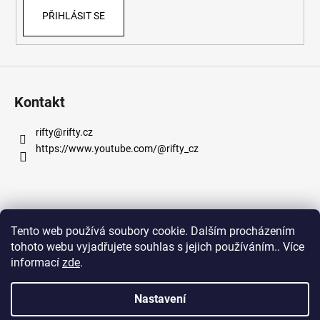
PŘIHLÁSIT SE
Kontakt
rifty
@
rifty.cz
https://www.youtube.com/@rifty_cz
Informace pro vás
Tento web používá soubory cookie. Dalším procházením
tohoto webu vyjadřujete souhlas s jejich používáním.. Více
Obchodní podmínky
informací
zde
.
Podmínky ochrany osobních údajů
Nastavení