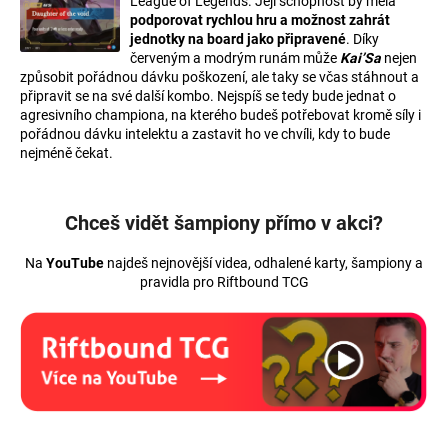
League of Legends. Její schopnost by měla
podporovat rychlou hru a možnost zahrát
jednotky na board jako připravené
. Díky
červeným
a
modrým
runám může
Kai’Sa
nejen
způsobit pořádnou dávku poškození, ale taky se včas stáhnout a
připravit se na své další kombo. Nejspíš se tedy bude jednat o
agresivního championa, na kterého budeš potřebovat kromě síly i
pořádnou dávku intelektu a zastavit ho ve chvíli, kdy to bude
nejméně čekat.
Chceš vidět šampiony přímo v akci?
Na
YouTube
najdeš nejnovější videa, odhalené karty, šampiony a
pravidla pro Riftbound TCG