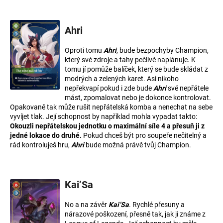
Ahri
Oproti tomu
Ahri
, bude bezpochyby Champion,
který své zdroje a tahy pečlivě naplánuje. K
tomu jí pomůže balíček, který se bude skládat z
modrých
a
zelených
karet. Asi nikoho
nepřekvapí pokud i zde bude
Ahri
své nepřátele
mást, zpomalovat nebo je dokonce kontrolovat.
Opakovaně tak může rušit nepřátelská komba a nenechat na sebe
vyvíjet tlak. Její schopnost by například mohla vypadat takto:
Okouzli nepřátelskou jednotku o maximální síle 4 a přesuň ji z
jedné lokace do druhé.
Pokud chceš být pro soupeře nečitelný a
rád kontroluješ hru,
Ahri
bude možná právě tvůj Champion.
Kai’Sa
No a na závěr
Kai’Sa
. Rychlé přesuny a
nárazové poškození, přesně tak, jak ji známe z