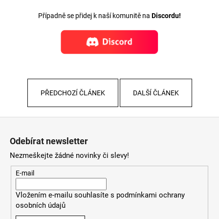
Případně se přidej k naší komunitě na
Discordu!
PŘEDCHOZÍ ČLÁNEK
DALŠÍ ČLÁNEK
Z
á
Odebírat newsletter
p
Nezmeškejte žádné novinky či slevy!
a
t
E-mail
í
Vložením e-mailu souhlasíte s
podmínkami ochrany
osobních údajů