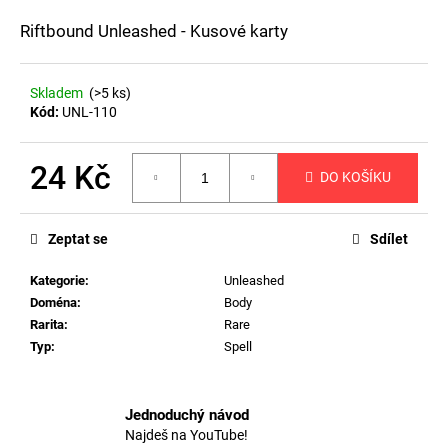
a
Riftbound Unleashed - Kusové karty
j
í
Skladem
(>5 ks)
t
Kód:
UNL-110
?
24 Kč
DO KOŠÍKU
Měrná
cena:
HLEDAT
Zeptat se
Sdílet
Kategorie
:
Unleashed
Doména
:
Body
D
Rarita
:
Rare
o
Typ
:
Spell
p
o
r
Jednoduchý návod
u
Najdeš na YouTube!