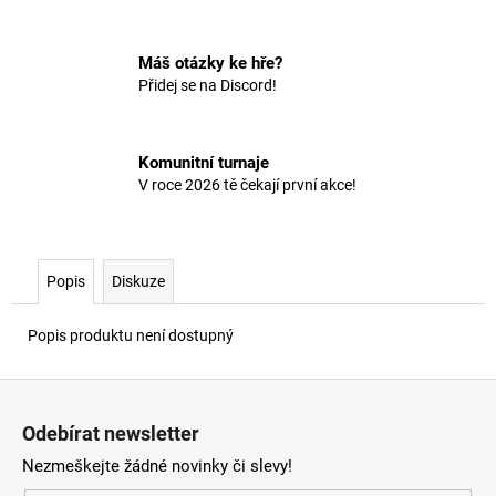
č
u
j
Máš otázky ke hře?
e
Přidej se na Discord!
m
e
Komunitní turnaje
V roce 2026 tě čekají první akce!
Popis
Diskuze
Popis produktu není dostupný
Z
á
Odebírat newsletter
p
Nezmeškejte žádné novinky či slevy!
a