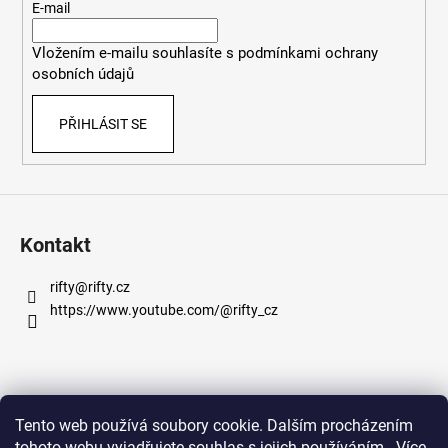
t
E-mail
í
Vložením e-mailu souhlasíte s
podmínkami ochrany
osobních údajů
PŘIHLÁSIT SE
Kontakt
rifty
@
rifty.cz
https://www.youtube.com/@rifty_cz
Informace pro vás
Tento web používá soubory cookie. Dalším procházením
tohoto webu vyjadřujete souhlas s jejich používáním.. Více