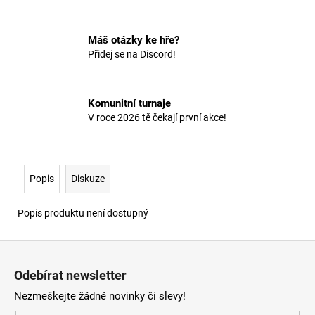
č
u
j
Máš otázky ke hře?
e
Přidej se na Discord!
m
e
Komunitní turnaje
V roce 2026 tě čekají první akce!
Popis
Diskuze
Popis produktu není dostupný
Z
á
Odebírat newsletter
p
Nezmeškejte žádné novinky či slevy!
a