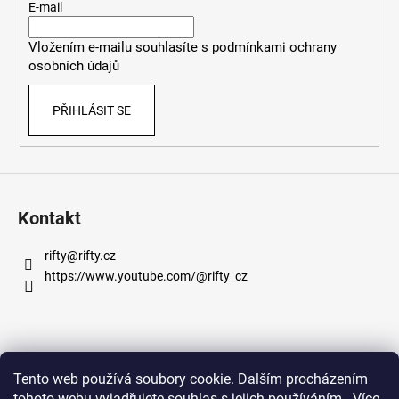
t
E-mail
í
Vložením e-mailu souhlasíte s
podmínkami ochrany
osobních údajů
PŘIHLÁSIT SE
Kontakt
rifty
@
rifty.cz
https://www.youtube.com/@rifty_cz
Informace pro vás
Tento web používá soubory cookie. Dalším procházením
tohoto webu vyjadřujete souhlas s jejich používáním.. Více