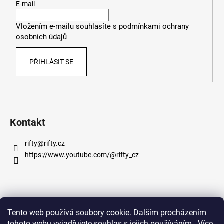
t
E-mail
í
Vložením e-mailu souhlasíte s
podmínkami ochrany
osobních údajů
PŘIHLÁSIT SE
Kontakt
rifty
@
rifty.cz
https://www.youtube.com/@rifty_cz
Informace pro vás
Tento web používá soubory cookie. Dalším procházením
tohoto webu vyjadřujete souhlas s jejich používáním.. Více