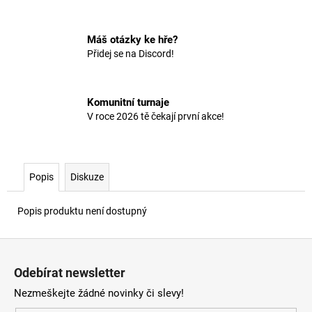
č
u
j
Máš otázky ke hře?
e
Přidej se na Discord!
m
e
Komunitní turnaje
V roce 2026 tě čekají první akce!
Popis
Diskuze
Popis produktu není dostupný
Z
á
Odebírat newsletter
p
Nezmeškejte žádné novinky či slevy!
a