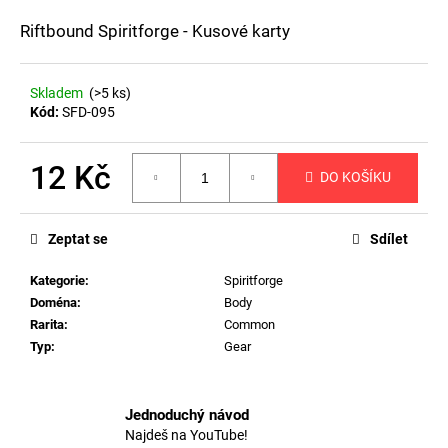
a
Riftbound Spiritforge - Kusové karty
j
í
Skladem
(>5 ks)
t
Kód:
SFD-095
?
12 Kč
DO KOŠÍKU
Měrná
cena:
HLEDAT
Zeptat se
Sdílet
Kategorie
:
Spiritforge
Doména
:
Body
D
Rarita
:
Common
o
Typ
:
Gear
p
o
r
Jednoduchý návod
u
Najdeš na YouTube!