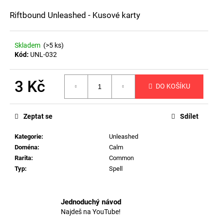
a
Riftbound Unleashed - Kusové karty
j
í
Skladem
(>5 ks)
t
Kód:
UNL-032
?
3 Kč
DO KOŠÍKU
Měrná
cena:
HLEDAT
Zeptat se
Sdílet
Kategorie
:
Unleashed
Doména
:
Calm
D
Rarita
:
Common
o
Typ
:
Spell
p
o
r
Jednoduchý návod
u
Najdeš na YouTube!