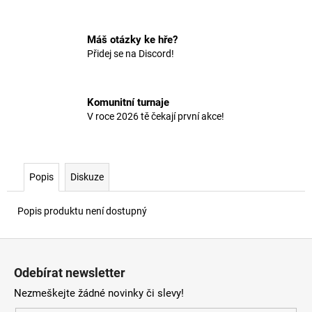
č
u
j
Máš otázky ke hře?
e
Přidej se na Discord!
m
e
Komunitní turnaje
V roce 2026 tě čekají první akce!
Popis
Diskuze
Popis produktu není dostupný
Z
á
Odebírat newsletter
p
Nezmeškejte žádné novinky či slevy!
a