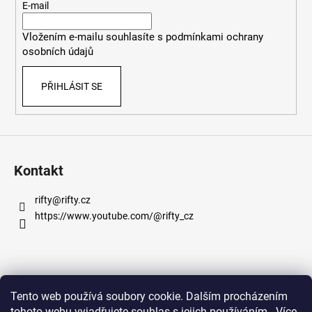
t
E-mail
í
Vložením e-mailu souhlasíte s
podmínkami ochrany
osobních údajů
PŘIHLÁSIT SE
Kontakt
rifty
@
rifty.cz
https://www.youtube.com/@rifty_cz
Informace pro vás
Tento web používá soubory cookie. Dalším procházením
tohoto webu vyjadřujete souhlas s jejich používáním.. Více