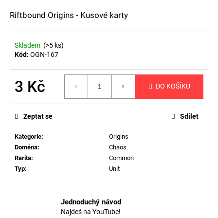
a
Riftbound Origins - Kusové karty
j
í
Skladem
(>5 ks)
t
Kód:
OGN-167
?
3 Kč
DO KOŠÍKU
Měrná
cena:
HLEDAT
Zeptat se
Sdílet
Kategorie
:
Origins
Doména
:
Chaos
D
Rarita
:
Common
o
Typ
:
Unit
p
o
r
Jednoduchý návod
u
Najdeš na YouTube!