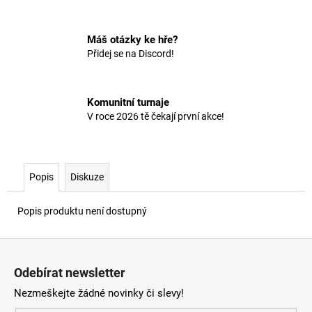
č
u
j
Máš otázky ke hře?
e
Přidej se na Discord!
m
e
Komunitní turnaje
V roce 2026 tě čekají první akce!
Popis
Diskuze
Popis produktu není dostupný
Z
á
Odebírat newsletter
p
Nezmeškejte žádné novinky či slevy!
a