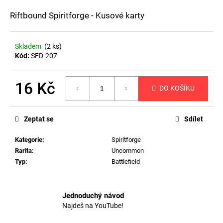
a
Riftbound Spiritforge - Kusové karty
j
í
Skladem
(2 ks)
t
Kód:
SFD-207
?
16 Kč
DO KOŠÍKU
Měrná
cena:
HLEDAT
Zeptat se
Sdílet
Kategorie
:
Spiritforge
Rarita
:
Uncommon
D
Typ
:
Battlefield
o
p
o
Jednoduchý návod
r
Najdeš na YouTube!
u