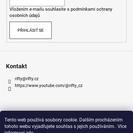
í
Vložením e-mailu souhlasíte s
podmínkami ochrany
osobních údajů
PŘIHLÁSIT SE
Kontakt
rifty
@
rifty.cz
https://www.youtube.com/@rifty_cz
Informace pro vás
Tento web používá soubory cookie. Dalším procházením
tohoto webu vyjadřujete souhlas s jejich používáním.. Více
Obchodní podmínky
informací
zde
.