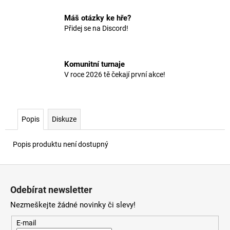
č
u
Máš otázky ke hře?
j
Přidej se na Discord!
e
m
e
Komunitní turnaje
V roce 2026 tě čekají první akce!
Popis
Diskuze
Popis produktu není dostupný
Z
á
Odebírat newsletter
p
Nezmeškejte žádné novinky či slevy!
a
t
E-mail