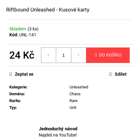
a
Riftbound Unleashed - Kusové karty
j
í
Skladem
(3 ks)
t
Kód:
UNL-141
?
24 Kč
DO KOŠÍKU
Měrná
cena:
HLEDAT
Zeptat se
Sdílet
Kategorie
:
Unleashed
Doména
:
Chaos
D
Rarita
:
Rare
o
Typ
:
Unit
p
o
r
Jednoduchý návod
u
Najdeš na YouTube!