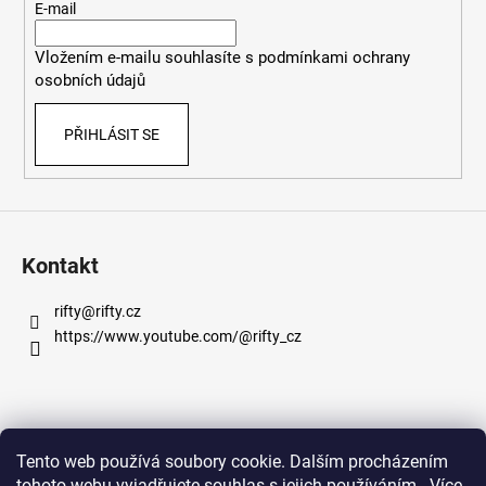
t
E-mail
í
Vložením e-mailu souhlasíte s
podmínkami ochrany
osobních údajů
PŘIHLÁSIT SE
Kontakt
rifty
@
rifty.cz
https://www.youtube.com/@rifty_cz
Informace pro vás
Tento web používá soubory cookie. Dalším procházením
tohoto webu vyjadřujete souhlas s jejich používáním.. Více