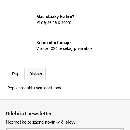
č
u
j
Máš otázky ke hře?
e
Přidej se na Discord!
m
e
Komunitní turnaje
V roce 2026 tě čekají první akce!
Popis
Diskuze
Popis produktu není dostupný
Z
á
Odebírat newsletter
p
Nezmeškejte žádné novinky či slevy!
a