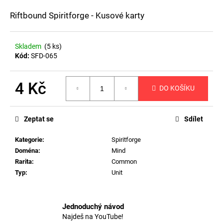
a
Riftbound Spiritforge - Kusové karty
j
í
Skladem
(5 ks)
t
Kód:
SFD-065
?
4 Kč
DO KOŠÍKU
Měrná
cena:
HLEDAT
Zeptat se
Sdílet
Kategorie
:
Spiritforge
Doména
:
Mind
D
Rarita
:
Common
o
Typ
:
Unit
p
o
r
Jednoduchý návod
u
Najdeš na YouTube!