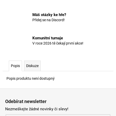
č
u
j
Máš otázky ke hře?
e
Přidej se na Discord!
m
e
Komunitní turnaje
V roce 2026 tě čekají první akce!
Popis
Diskuze
Popis produktu není dostupný
Z
á
Odebírat newsletter
p
Nezmeškejte žádné novinky či slevy!
a