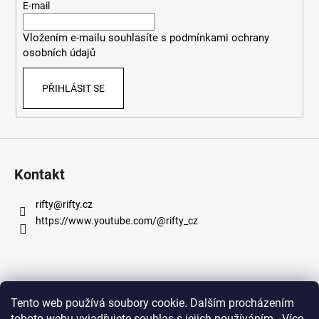
t
E-mail
í
Vložením e-mailu souhlasíte s
podmínkami ochrany
osobních údajů
PŘIHLÁSIT SE
Kontakt
rifty
@
rifty.cz
https://www.youtube.com/@rifty_cz
Informace pro vás
Tento web používá soubory cookie. Dalším procházením
tohoto webu vyjadřujete souhlas s jejich používáním.. Více