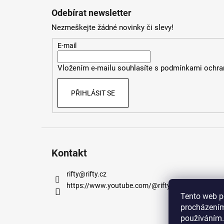
á
Odebírat newsletter
p
Nezmeškejte žádné novinky či slevy!
a
t
E-mail
í
Vložením e-mailu souhlasíte s
podmínkami ochran
PŘIHLÁSIT SE
Kontakt
rifty
@
rifty.cz
https://www.youtube.com/@rifty_cz
Tento web p
procházením
používáním.