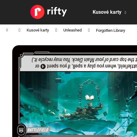
K
Přejít
na
o
Kusové karty
obsah
Zpět
Zpět
š
do
do
í
Domů
Kusové karty
Unleashed
Forgotten Library
obchodu
obchodu
k