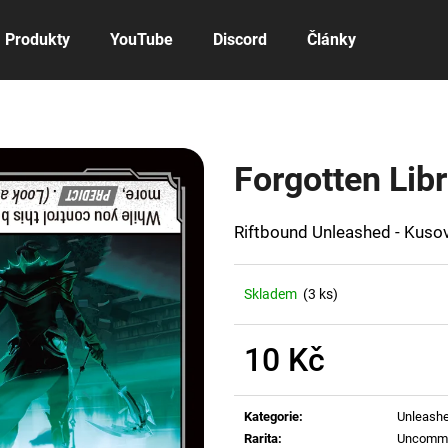
Produkty
YouTube
Discord
Články
Co potřebujete najít?
Forgotten Lib
HLEDAT
Riftbound Unleashed - Kusov
Doporučujeme
Skladem
(3 ks)
10 Kč
Měrná
cena:
Kategorie
:
Unleash
Rarita
:
Uncomm