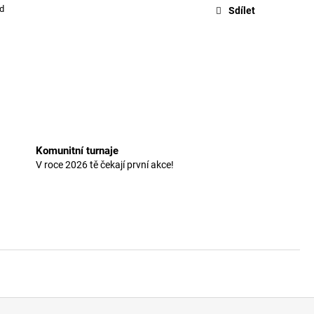
ld
Sdílet
Komunitní turnaje
V roce 2026 tě čekají první akce!