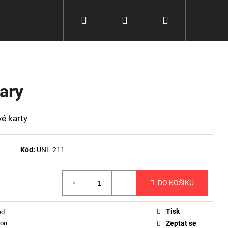
Hledat
Přihlášení
Nákupní
košík
rary
é karty
Kód:
UNL-211
DO KOŠÍKU
Tisk
ed
on
Zeptat se