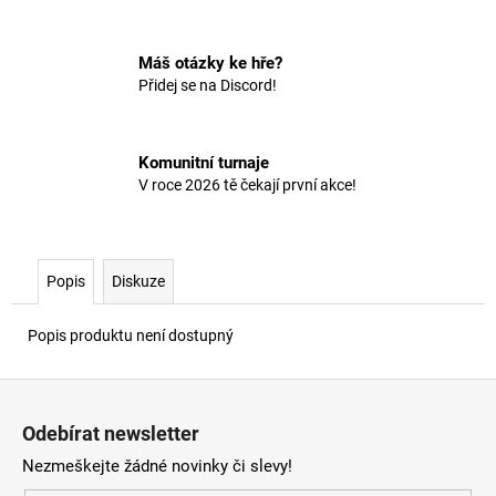
č
u
j
Máš otázky ke hře?
e
Přidej se na Discord!
m
e
Komunitní turnaje
V roce 2026 tě čekají první akce!
Popis
Diskuze
Popis produktu není dostupný
Z
á
Odebírat newsletter
p
Nezmeškejte žádné novinky či slevy!
a