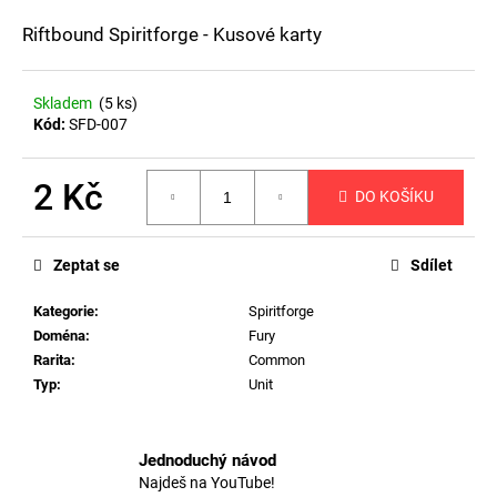
a
Riftbound Spiritforge - Kusové karty
j
í
Skladem
(5 ks)
t
Kód:
SFD-007
?
2 Kč
DO KOŠÍKU
Měrná
cena:
HLEDAT
Zeptat se
Sdílet
Kategorie
:
Spiritforge
Doména
:
Fury
D
Rarita
:
Common
o
Typ
:
Unit
p
o
r
Jednoduchý návod
u
Najdeš na YouTube!