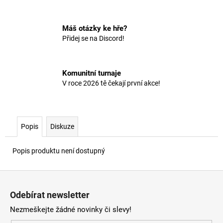
č
u
j
Máš otázky ke hře?
e
Přidej se na Discord!
m
e
Komunitní turnaje
V roce 2026 tě čekají první akce!
Popis
Diskuze
Popis produktu není dostupný
Z
á
Odebírat newsletter
p
Nezmeškejte žádné novinky či slevy!
a