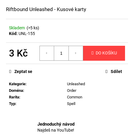
a
Riftbound Unleashed - Kusové karty
j
í
Skladem
(>5 ks)
t
Kód:
UNL-155
?
3 Kč
DO KOŠÍKU
Měrná
cena:
HLEDAT
Zeptat se
Sdílet
Kategorie
:
Unleashed
Doména
:
Order
D
Rarita
:
Common
o
Typ
:
Spell
p
o
r
Jednoduchý návod
u
Najdeš na YouTube!