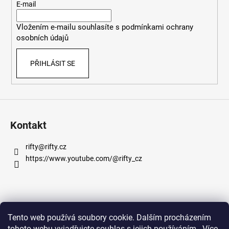
t
E-mail
í
Vložením e-mailu souhlasíte s
podmínkami ochrany
osobních údajů
PŘIHLÁSIT SE
Kontakt
rifty
@
rifty.cz
https://www.youtube.com/@rifty_cz
Informace pro vás
Tento web používá soubory cookie. Dalším procházením
tohoto webu vyjadřujete souhlas s jejich používáním.. Více