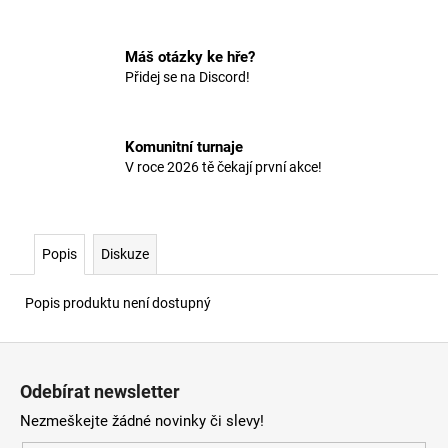
č
u
j
Máš otázky ke hře?
e
Přidej se na Discord!
m
e
Komunitní turnaje
V roce 2026 tě čekají první akce!
Popis
Diskuze
Popis produktu není dostupný
Z
á
Odebírat newsletter
p
Nezmeškejte žádné novinky či slevy!
a