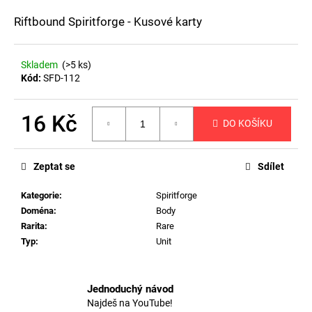
a
Riftbound Spiritforge - Kusové karty
j
í
Skladem
(>5 ks)
t
Kód:
SFD-112
?
16 Kč
DO KOŠÍKU
Měrná
cena:
HLEDAT
Zeptat se
Sdílet
Kategorie
:
Spiritforge
Doména
:
Body
D
Rarita
:
Rare
o
Typ
:
Unit
p
o
r
Jednoduchý návod
u
Najdeš na YouTube!