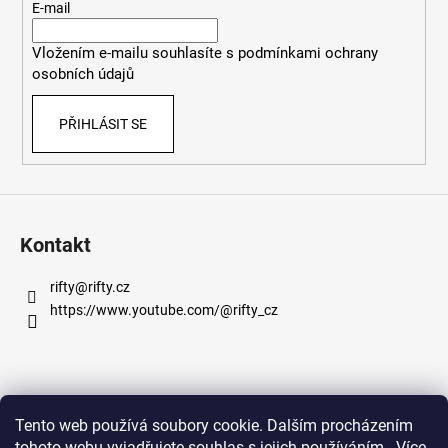
t
E-mail
í
Vložením e-mailu souhlasíte s
podmínkami ochrany
osobních údajů
PŘIHLÁSIT SE
Kontakt
rifty
@
rifty.cz
https://www.youtube.com/@rifty_cz
Informace pro vás
Tento web používá soubory cookie. Dalším procházením
tohoto webu vyjadřujete souhlas s jejich používáním.. Více