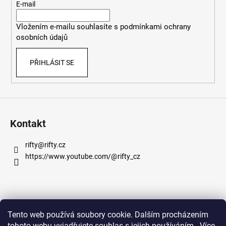
t
E-mail
í
Vložením e-mailu souhlasíte s
podmínkami ochrany
osobních údajů
PŘIHLÁSIT SE
Kontakt
rifty
@
rifty.cz
https://www.youtube.com/@rifty_cz
Informace pro vás
Tento web používá soubory cookie. Dalším procházením
tohoto webu vyjadřujete souhlas s jejich používáním.. Více