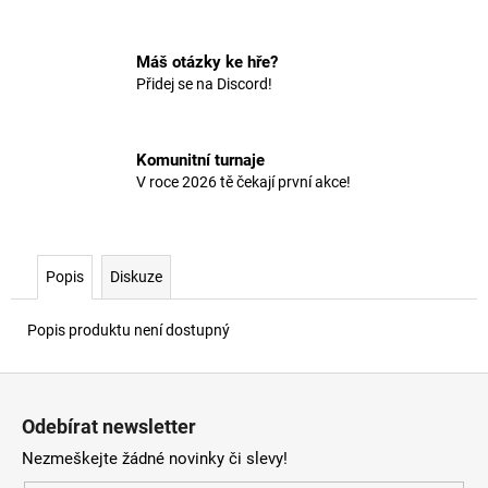
č
u
j
Máš otázky ke hře?
e
Přidej se na Discord!
m
e
Komunitní turnaje
V roce 2026 tě čekají první akce!
Popis
Diskuze
Popis produktu není dostupný
Z
á
Odebírat newsletter
p
Nezmeškejte žádné novinky či slevy!
a