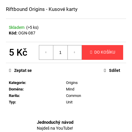
a
Riftbound Origins - Kusové karty
j
í
Skladem
(>5 ks)
t
Kód:
OGN-087
?
5 Kč
DO KOŠÍKU
Měrná
cena:
HLEDAT
Zeptat se
Sdílet
Kategorie
:
Origins
Doména
:
Mind
D
Rarita
:
Common
o
Typ
:
Unit
p
o
r
Jednoduchý návod
u
Najdeš na YouTube!