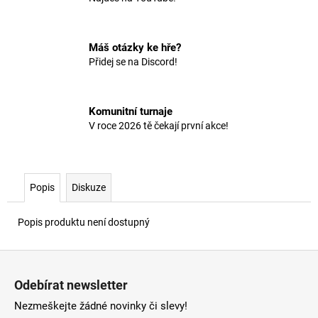
č
u
j
e
Máš otázky ke hře?
Přidej se na Discord!
m
e
Komunitní turnaje
V roce 2026 tě čekají první akce!
Popis
Diskuze
Popis produktu není dostupný
Z
á
Odebírat newsletter
p
Nezmeškejte žádné novinky či slevy!
a