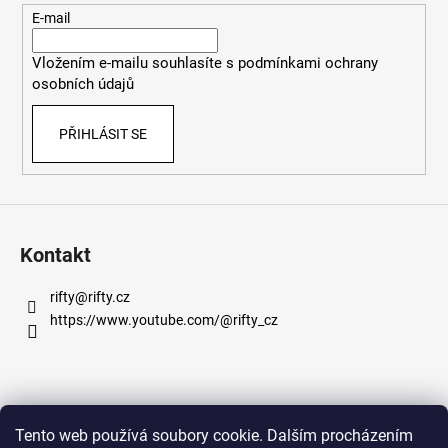
t
E-mail
í
Vložením e-mailu souhlasíte s
podmínkami ochrany
osobních údajů
PŘIHLÁSIT SE
Kontakt
rifty
@
rifty.cz
https://www.youtube.com/@rifty_cz
Informace pro vás
Tento web používá soubory cookie. Dalším procházením