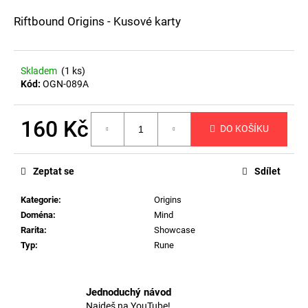
a
Riftbound Origins - Kusové karty
j
í
t
Skladem
(1 ks)
Kód:
OGN-089A
?
160 Kč
DO KOŠÍKU
Měrná
cena:
HLEDAT
Zeptat se
Sdílet
Kategorie
:
Origins
Doména
:
Mind
D
Rarita
:
Showcase
o
Typ
:
Rune
p
o
r
Jednoduchý návod
u
Najdeš na YouTube!