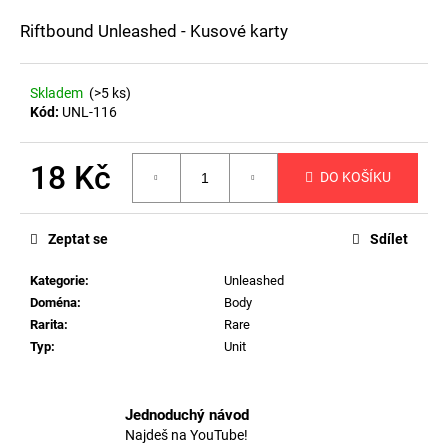
a
Riftbound Unleashed - Kusové karty
j
í
Skladem
(>5 ks)
t
Kód:
UNL-116
?
18 Kč
DO KOŠÍKU
Měrná
cena:
HLEDAT
Zeptat se
Sdílet
Kategorie
:
Unleashed
Doména
:
Body
D
Rarita
:
Rare
o
Typ
:
Unit
p
o
r
Jednoduchý návod
u
Najdeš na YouTube!