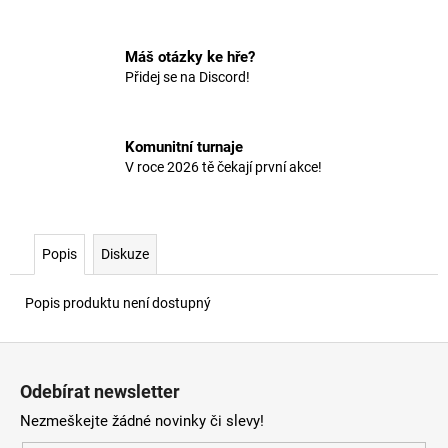
č
u
j
Máš otázky ke hře?
e
Přidej se na Discord!
m
e
Komunitní turnaje
V roce 2026 tě čekají první akce!
Popis
Diskuze
Popis produktu není dostupný
Z
á
Odebírat newsletter
p
Nezmeškejte žádné novinky či slevy!
a