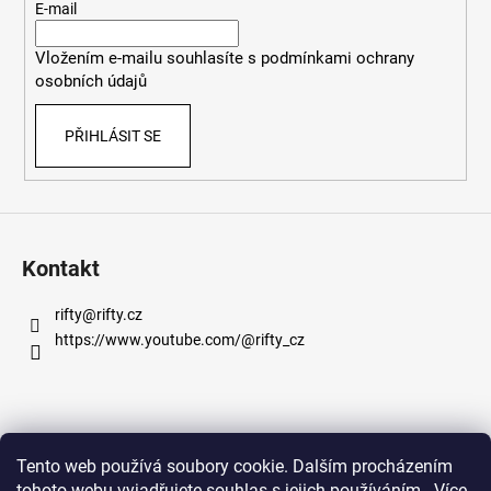
t
E-mail
í
Vložením e-mailu souhlasíte s
podmínkami ochrany
osobních údajů
PŘIHLÁSIT SE
Kontakt
rifty
@
rifty.cz
https://www.youtube.com/@rifty_cz
Informace pro vás
Tento web používá soubory cookie. Dalším procházením
tohoto webu vyjadřujete souhlas s jejich používáním.. Více