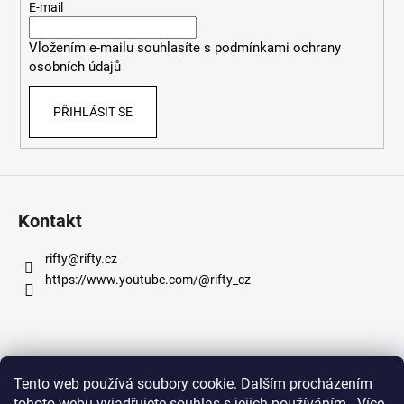
t
E-mail
í
Vložením e-mailu souhlasíte s
podmínkami ochrany
osobních údajů
PŘIHLÁSIT SE
Kontakt
rifty
@
rifty.cz
https://www.youtube.com/@rifty_cz
Informace pro vás
Tento web používá soubory cookie. Dalším procházením
tohoto webu vyjadřujete souhlas s jejich používáním.. Více