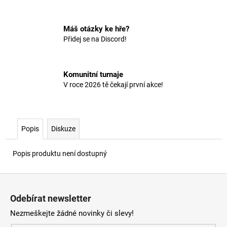
č
u
j
Máš otázky ke hře?
e
Přidej se na Discord!
m
e
Komunitní turnaje
V roce 2026 tě čekají první akce!
Popis
Diskuze
Popis produktu není dostupný
Z
á
Odebírat newsletter
p
Nezmeškejte žádné novinky či slevy!
a