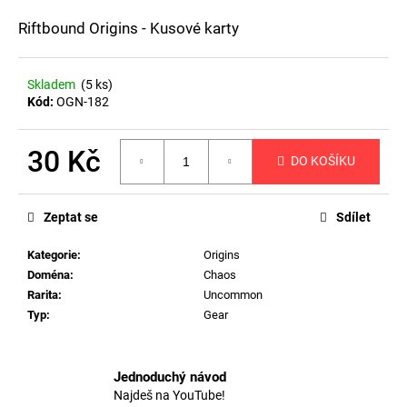
a
Riftbound Origins - Kusové karty
j
í
Skladem
(5 ks)
t
Kód:
OGN-182
?
30 Kč
DO KOŠÍKU
Měrná
cena:
HLEDAT
Zeptat se
Sdílet
Kategorie
:
Origins
Doména
:
Chaos
D
Rarita
:
Uncommon
o
Typ
:
Gear
p
o
r
Jednoduchý návod
u
Najdeš na YouTube!