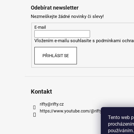
á
Odebírat newsletter
p
Nezmeškejte žádné novinky či slevy!
a
t
E-mail
í
Vložením e-mailu souhlasíte s
podmínkami ochran
PŘIHLÁSIT SE
Kontakt
rifty
@
rifty.cz
https://www.youtube.com/@rifty_cz
Tento web p
procházením
používáním.