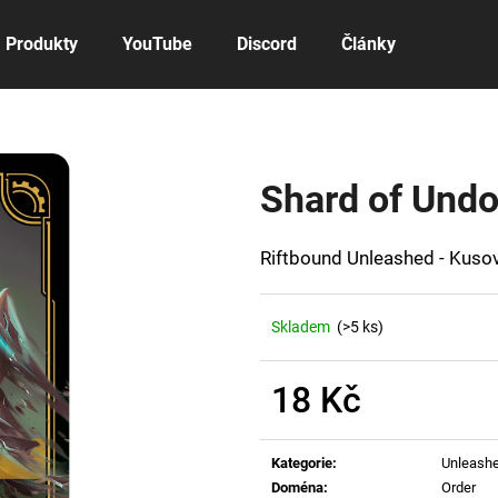
Produkty
YouTube
Discord
Články
Co potřebujete najít?
Shard of Undo
HLEDAT
Riftbound Unleashed - Kusov
Doporučujeme
Skladem
(>5 ks)
18 Kč
Měrná
cena:
Kategorie
:
Unleash
Doména
:
Order