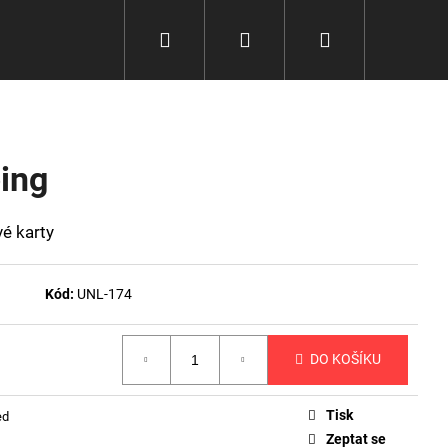
Hledat
Přihlášení
Nákupní
košík
ing
é karty
Kód:
UNL-174
DO KOŠÍKU
Tisk
ed
Zeptat se