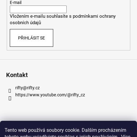
t
E-mail
í
Vložením e-mailu souhlasíte s
podmínkami ochrany
osobních údajů
PŘIHLÁSIT SE
Kontakt
rifty
@
rifty.cz
https://www.youtube.com/@rifty_cz
Informace pro vás
Tento web používá soubory cookie. Dalším procházením
tohoto webu vyjadřujete souhlas s jejich používáním.. Více