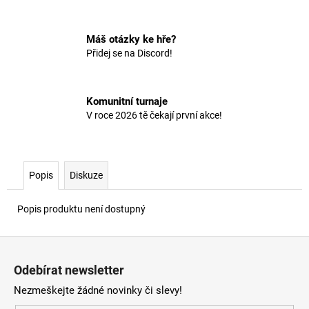
č
u
j
Máš otázky ke hře?
e
Přidej se na Discord!
m
e
Komunitní turnaje
V roce 2026 tě čekají první akce!
Popis
Diskuze
Popis produktu není dostupný
Z
á
Odebírat newsletter
p
Nezmeškejte žádné novinky či slevy!
a