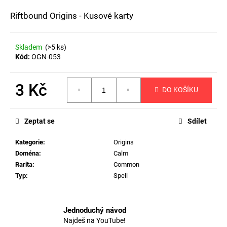
a
Riftbound Origins - Kusové karty
j
í
Skladem
(>5 ks)
t
Kód:
OGN-053
?
3 Kč
DO KOŠÍKU
Měrná
cena:
HLEDAT
Zeptat se
Sdílet
Kategorie
:
Origins
Doména
:
Calm
D
Rarita
:
Common
o
Typ
:
Spell
p
o
r
Jednoduchý návod
u
Najdeš na YouTube!