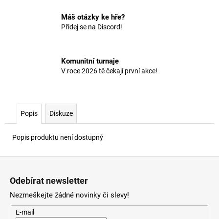
č
u
Máš otázky ke hře?
j
Přidej se na Discord!
e
m
e
Komunitní turnaje
V roce 2026 tě čekají první akce!
Popis
Diskuze
Popis produktu není dostupný
Z
á
Odebírat newsletter
p
Nezmeškejte žádné novinky či slevy!
a
t
E-mail