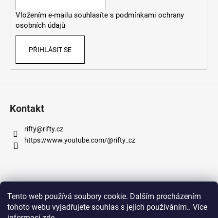
í
Vložením e-mailu souhlasíte s
podmínkami ochrany
osobních údajů
PŘIHLÁSIT SE
Kontakt
rifty
@
rifty.cz
https://www.youtube.com/@rifty_cz
Informace pro vás
Tento web používá soubory cookie. Dalším procházením
tohoto webu vyjadřujete souhlas s jejich používáním.. Více
Obchodní podmínky
informací
zde
.