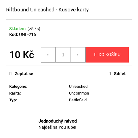
a
Riftbound Unleashed - Kusové karty
j
í
Skladem
(>5 ks)
t
Kód:
UNL-216
?
10 Kč
DO KOŠÍKU
Měrná
cena:
HLEDAT
Zeptat se
Sdílet
Kategorie
:
Unleashed
Rarita
:
Uncommon
D
Typ
:
Battlefield
o
p
o
Jednoduchý návod
r
Najdeš na YouTube!
u