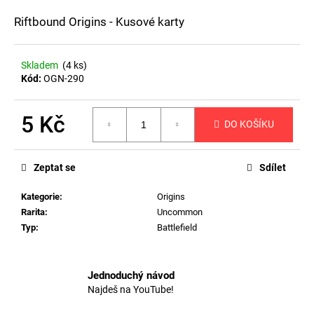
a
Riftbound Origins - Kusové karty
j
í
Skladem
(4 ks)
t
Kód:
OGN-290
?
5 Kč
DO KOŠÍKU
Měrná
cena:
HLEDAT
Zeptat se
Sdílet
Kategorie
:
Origins
Rarita
:
Uncommon
D
Typ
:
Battlefield
o
p
o
Jednoduchý návod
r
Najdeš na YouTube!
u