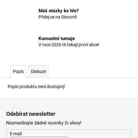
č
u
Máš otázky ke hře?
j
Přidej se na Discord!
e
m
e
Komunitní turnaje
V roce 2026 tě čekají první akce!
Popis
Diskuze
Popis produktu není dostupný
Z
á
Odebírat newsletter
p
Nezmeškejte žádné novinky či slevy!
a
t
E-mail