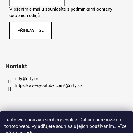
í
Vložením e-mailu souhlasíte s
podmínkami ochrany
osobních údajů
PŘIHLÁSIT SE
Kontakt
rifty
@
rifty.cz
https://www.youtube.com/@rifty_cz
Informace pro vás
Tento web používá soubory cookie. Dalším procházením
tohoto webu vyjadřujete souhlas s jejich používáním.. Více
Obchodní podmínky
informací
zde
.