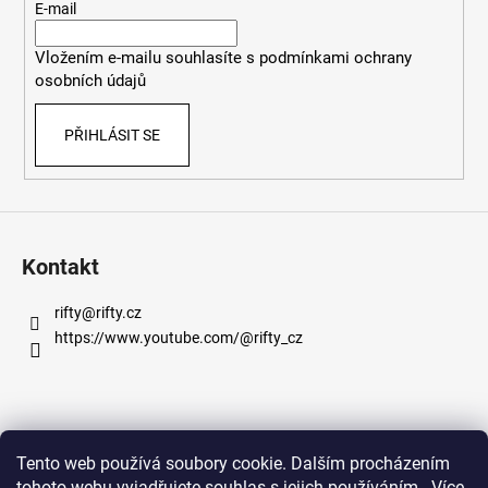
t
E-mail
í
Vložením e-mailu souhlasíte s
podmínkami ochrany
osobních údajů
PŘIHLÁSIT SE
Kontakt
rifty
@
rifty.cz
https://www.youtube.com/@rifty_cz
Informace pro vás
Tento web používá soubory cookie. Dalším procházením
tohoto webu vyjadřujete souhlas s jejich používáním.. Více