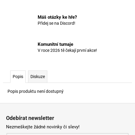
č
u
j
Máš otázky ke hře?
e
Přidej se na Discord!
m
e
Komunitní turnaje
V roce 2026 tě čekají první akce!
Popis
Diskuze
Popis produktu není dostupný
Z
á
Odebírat newsletter
p
Nezmeškejte žádné novinky či slevy!
a