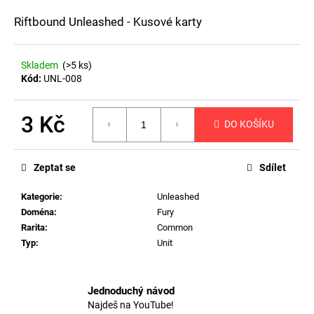
a
Riftbound Unleashed - Kusové karty
j
í
Skladem
(>5 ks)
t
Kód:
UNL-008
?
3 Kč
DO KOŠÍKU
Měrná
cena:
HLEDAT
Zeptat se
Sdílet
Kategorie
:
Unleashed
Doména
:
Fury
D
Rarita
:
Common
o
Typ
:
Unit
p
o
r
Jednoduchý návod
u
Najdeš na YouTube!