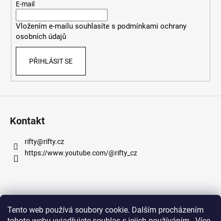
t
E-mail
í
Vložením e-mailu souhlasíte s
podmínkami ochrany
osobních údajů
PŘIHLÁSIT SE
Kontakt
rifty
@
rifty.cz
https://www.youtube.com/@rifty_cz
Informace pro vás
Tento web používá soubory cookie. Dalším procházením
tohoto webu vyjadřujete souhlas s jejich používáním.. Více