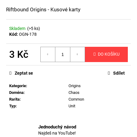
a
Riftbound Origins - Kusové karty
j
í
Skladem
(>5 ks)
t
Kód:
OGN-178
?
3 Kč
DO KOŠÍKU
Měrná
cena:
HLEDAT
Zeptat se
Sdílet
Kategorie
:
Origins
Doména
:
Chaos
D
Rarita
:
Common
o
Typ
:
Unit
p
o
r
Jednoduchý návod
u
Najdeš na YouTube!