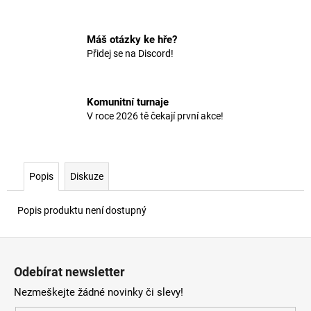
č
u
j
Máš otázky ke hře?
e
Přidej se na Discord!
m
e
Komunitní turnaje
V roce 2026 tě čekají první akce!
Popis
Diskuze
Popis produktu není dostupný
Z
á
Odebírat newsletter
p
Nezmeškejte žádné novinky či slevy!
a