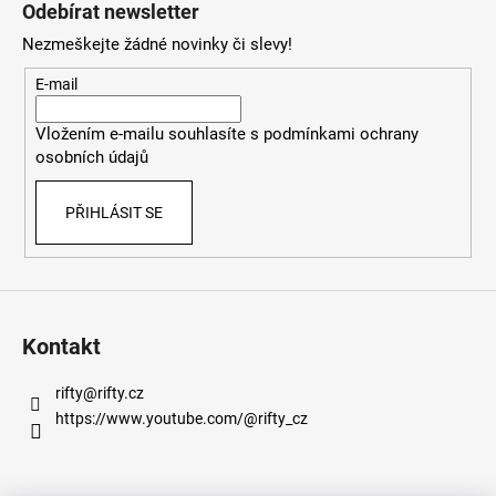
á
Odebírat newsletter
p
Nezmeškejte žádné novinky či slevy!
a
t
E-mail
í
Vložením e-mailu souhlasíte s
podmínkami ochrany
osobních údajů
PŘIHLÁSIT SE
Kontakt
rifty
@
rifty.cz
https://www.youtube.com/@rifty_cz