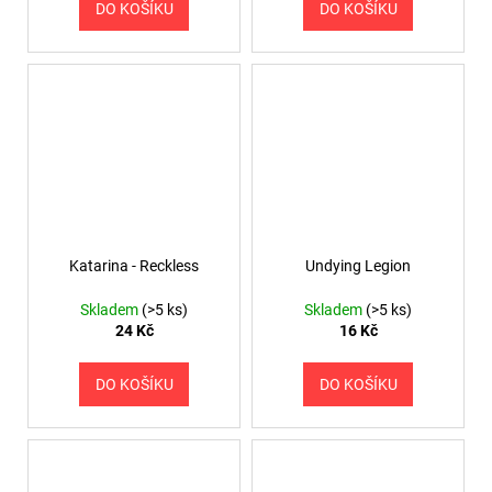
č
DO KOŠÍKU
DO KOŠÍKU
u
j
e
m
e
Katarina - Reckless
Undying Legion
Skladem
(>5 ks)
Skladem
(>5 ks)
24 Kč
16 Kč
DO KOŠÍKU
DO KOŠÍKU