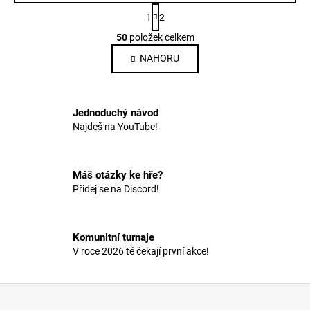
S
1
2
t
O
r
50
položek celkem
v
á
NAHORU
l
n
k
á
o
d
v
a
Jednoduchý návod
á
c
n
Najdeš na YouTube!
í
í
p
r
Máš otázky ke hře?
v
Přidej se na Discord!
k
y
v
Komunitní turnaje
ý
V roce 2026 tě čekají první akce!
p
i
s
Z
u