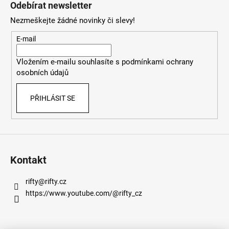
á
Odebírat newsletter
p
Nezmeškejte žádné novinky či slevy!
a
t
E-mail
í
Vložením e-mailu souhlasíte s
podmínkami ochrany
osobních údajů
PŘIHLÁSIT SE
Kontakt
rifty
@
rifty.cz
https://www.youtube.com/@rifty_cz