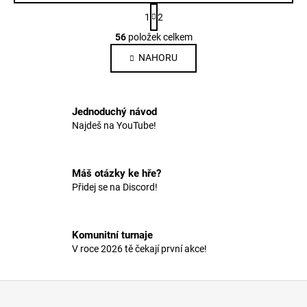
S
1
2
t
O
r
56
položek celkem
v
á
NAHORU
l
n
k
á
o
d
v
a
Jednoduchý návod
á
c
n
Najdeš na YouTube!
í
í
p
r
Máš otázky ke hře?
v
Přidej se na Discord!
k
y
v
Komunitní turnaje
ý
V roce 2026 tě čekají první akce!
p
i
s
Z
u