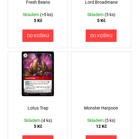
o
Fresh Beans
Lord Broadmane
ů
a
d
j
Skladem
(>5 ks)
Skladem
(5 ks)
u
5 Kč
5 Kč
í
k
t
t
DO KOŠÍKU
DO KOŠÍKU
?
ů
HLEDAT
D
o
Lotus Trap
Monster Harpoon
p
o
Skladem
(4 ks)
Skladem
(5 ks)
r
5 Kč
12 Kč
u