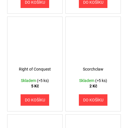
č
DO KOŠÍKU
DO KOŠÍKU
u
j
e
m
e
Right of Conquest
Scorchclaw
Skladem
(>5 ks)
Skladem
(>5 ks)
5 Kč
2 Kč
DO KOŠÍKU
DO KOŠÍKU